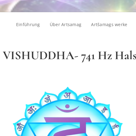
Einführung
Über Artsamag
Artšamags werke
a VISHUDDHA- 741 Hz Hals