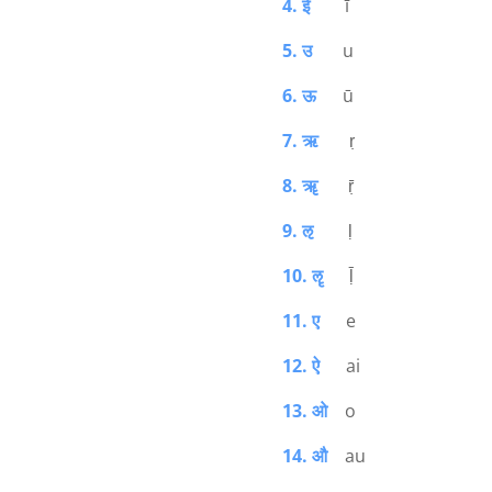
4. ई
ī
5. उ
u
6. ऊ
ū
7. ऋ
ṛ
8. ॠ
ṝ
9. ऌ
ḷ
10. ॡ
ḹ
11. ए
e
12. ऐ
ai
13. ओ
o
14. औ
au