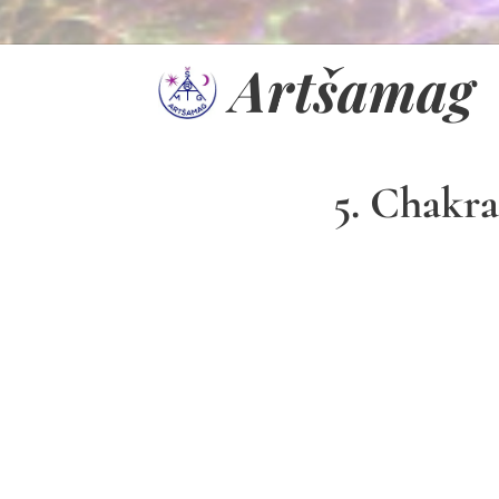
Artšamag
5. Chakr