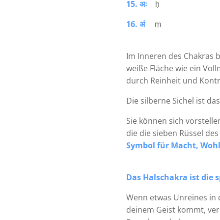
15. अः
ḥ
16. अं
ṃ
Im Inneren des Chakras b
weiße Fläche wie ein Voll
durch Reinheit und Kontro
Die silberne Sichel ist 
Sie können sich vorstelle
die die sieben Rüssel de
Symbol für Macht, Wohl
Das Halschakra ist die s
Wenn etwas Unreines in 
deinem Geist kommt, veru