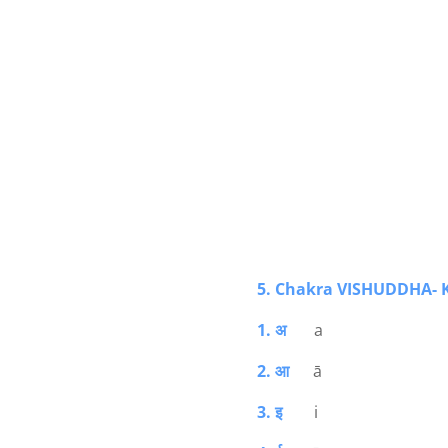
5. Chakra VISHUDDHA- 
1. अ
a
2. आ
ā
3. इ
i