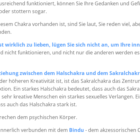
sreichend funktioniert, können Sie Ihre Gedanken und Gef
oder stottern sogar.
iesem Chakra vorhanden ist, sind Sie laut, Sie reden viel, ab
nden.
st wirklich zu lieben, lügen Sie sich nicht an
, um Ihre in
rd nicht funktionieren, und nicht nur die anderen werden e
eziehung zwischen dem Halschakra und dem Sakralchakr
er höheren Kreativität ist, ist das Sakralchakra das Zentr
tion. Ein starkes Halschakra bedeutet, dass auch das Sakral
ehr kreative Menschen ein starkes sexuelles Verlangen. Ei
ss auch das Halschakra stark ist.
rechen dem psychischen Körper.
 innerlich verbunden mit dem
Bindu
- dem akzessorischen C