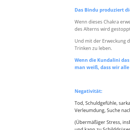
Das Bindu produziert die
Wenn dieses Chakra erwec
des Alterns wird gestoppt
Und mit der Erweckung de
Trinken zu leben.
Wenn die Kundalini das
man weiß, dass wir all
Negativität:
Tod, Schuldgefühle, sarka
Verleumdung, Suche nach 
(Übermäßiger Stress, ins
und kann zu Schilddrüse