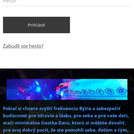
Heslo
Prihlásiť
Zabudli ste heslo?
Pokiaľ si chcete zvýšiť frekvenciu Bytia a zabezpečiť
budúcnosť pre zdravie a lásku, pre seba a pre vaše deti,
stačí minimálna čiastka Daru
, ktorú si môžete dovoliť,
pre svoj dobrý pocit, že ste pomohli sebe, deťom a tým,