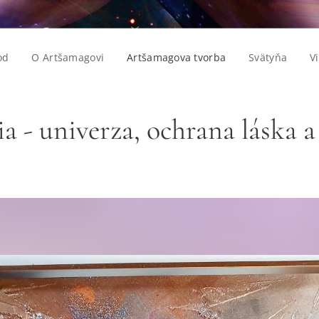
od
O Artšamagovi
Artšamagova tvorba
Svätyňa
V
a - univerza, ochrana láska a