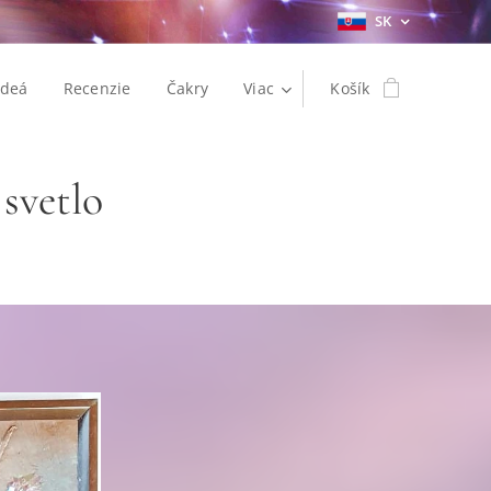
SK
ideá
Recenzie
Čakry
Viac
Košík
 svetlo