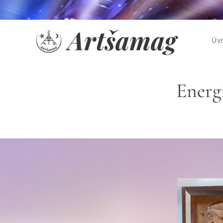
Artšamag
Úv
Energi