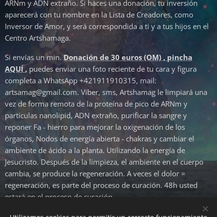
ARNm y ADN extraño. Si haces una donación, tu inversión
aparecerá con tu nombre en la Lista de Creadores, como
Inversor de Amor, y será correspondida a ti y a tus hijos en el
Centro Artshamaga.
Si envías un min.
Donación de 30 euros (OM) , pincha
AQUÍ
,
puedes enviar una foto reciente de tu cara y figura
completa a WhatsApp +421911910315, mail:
artsamag@gmail.com. Viber, sms, Artshamag le limpiará una
vez de forma remota de la proteína de pico de ARNm y
partículas nanolipid, ADN extraño, purificar la sangre y
reponer Fa - hierro para mejorar la oxigenación de los
órganos, Nodos de energía abierta - chakras y cambiar el
ambiente de ácido a la planta. Utilizando la energía de
Jesucristo. Después de la limpieza, el ambiente en el cuerpo
cambia, se produce la regeneración. A veces el dolor =
regeneración, es parte del proceso de curación. 48h usted
estará en el proceso de curación. ♥