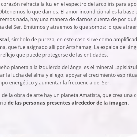
corazón refracta la luz en el espectro del arco iris para ap
. Obtenemos lo que damos. El amor incondicional es la base
remos nada, hay una manera de darnos cuenta de por qué 
a del Ser. Emitimos y atraemos lo que somos; lo que atrae
stal
, símbolo de pureza, en este caso sirve como amplifica
lma, que fue asignado allí por Artshamag. La espalda del áng
 reflejo que puede protegerse de las entidades.
ueño planeta a la izquierda del ángel es el mineral Lapislázul
 la lucha del alma y el ego, apoyar el crecimiento espiritual
po energético y aumentar la frecuencia del Ser.
a de la obra de arte hay un planeta Amatista, que crea una
ario
de las personas presentes alrededor de la imagen.