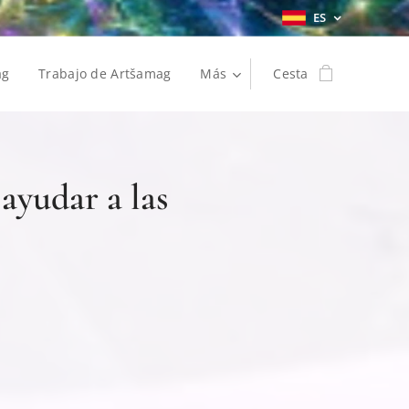
ES
ag
Trabajo de Artšamag
Más
Cesta
ayudar a las