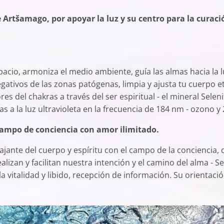
e Artšamago, por apoyar la luz y su centro para la curac
pacio, armoniza el medio ambiente, guía las almas hacia la l
gativos de las zonas patógenas, limpia y ajusta tu cuerpo e
s del chakras a través del ser espiritual - el mineral Selenit
as a la luz ultravioleta en la frecuencia de 184 nm - ozono y 
 campo de conciencia con amor ilimitado.
ajante del cuerpo y espíritu con el campo de la conciencia,
lizan y facilitan nuestra intención y el camino del alma - Se
a vitalidad y libido, recepción de información. Su orientación 