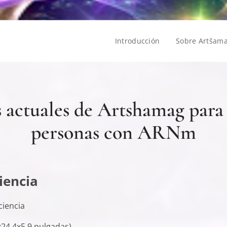
Introducción
Sobre Artšam
s actuales de Artshamag para 
personas con ARNm
iencia
ciencia
24,4x5,9 pulgadas)