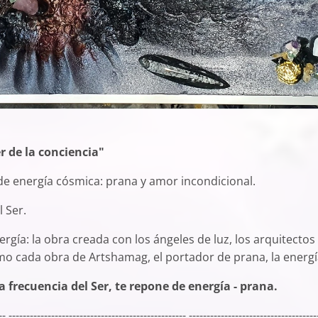
r de la conciencia"
de energía cósmica: prana y amor incondicional.
 Ser.
ergía: la obra creada con los ángeles de luz, los arquitectos
mo cada obra de Artshamag, el portador de prana, la energí
 frecuencia del Ser, te repone de energía - prana.
-- -------------------------------------------------- ------------------------------------