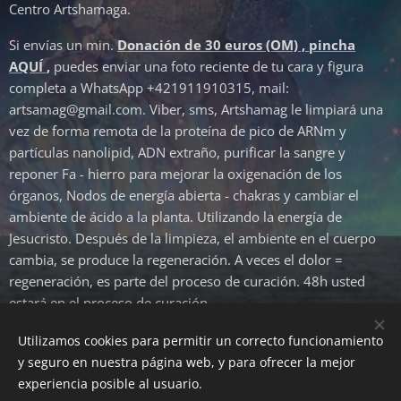
Centro Artshamaga.
Si envías un min.
Donación de 30 euros (OM) , pincha
AQUÍ
,
puedes enviar una foto reciente de tu cara y figura
completa a WhatsApp +421911910315, mail:
artsamag@gmail.com. Viber, sms, Artshamag le limpiará una
vez de forma remota de la proteína de pico de ARNm y
partículas nanolipid, ADN extraño, purificar la sangre y
reponer Fa - hierro para mejorar la oxigenación de los
órganos, Nodos de energía abierta - chakras y cambiar el
ambiente de ácido a la planta. Utilizando la energía de
Jesucristo. Después de la limpieza, el ambiente en el cuerpo
cambia, se produce la regeneración. A veces el dolor =
regeneración, es parte del proceso de curación. 48h usted
estará en el proceso de curación. ♥
Utilizamos cookies para permitir un correcto funcionamiento
y seguro en nuestra página web, y para ofrecer la mejor
www.artsamag.eu
Cookies
experiencia posible al usuario.