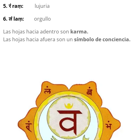
5. रं raṃ:
lujuria
6. लं laṃ:
orgullo
Las hojas hacia adentro son
karma.
Las hojas hacia afuera son un
símbolo de conciencia.