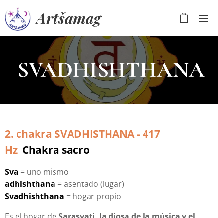
Artšamag
SVADHISHTHANA
2. chakra SVADHISTHANA - 417
Hz
Chakra sacro
Sva
= uno mismo
adhishthana
= asentado (lugar)
Svadhishthana
= hogar propio
Es el hogar de
Sarasvati, la diosa de la música y el