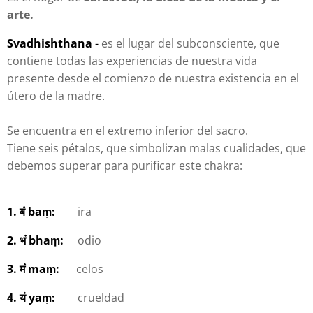
arte.
Svadhishthana
-
es el lugar del subconsciente, que
contiene todas las experiencias de nuestra vida
presente desde el comienzo de nuestra existencia en el
útero de la madre.
Se encuentra en el extremo inferior del sacro.
Tiene seis pétalos, que simbolizan malas cualidades, que
debemos superar para purificar este chakra:
1. बं baṃ:
ira
2. भं bhaṃ:
odio
3. मं maṃ:
celos
4. यं yaṃ:
crueldad